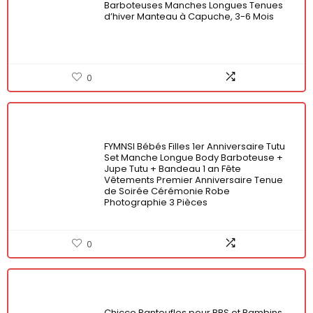
Barboteuses Manches Longues Tenues
d’hiver Manteau à Capuche, 3-6 Mois
0
FYMNSI Bébés Filles 1er Anniversaire Tutu
Set Manche Longue Body Barboteuse +
Jupe Tutu + Bandeau 1 an Fête
Vêtements Premier Anniversaire Tenue
de Soirée Cérémonie Robe
Photographie 3 Pièces
0
Chicco Pantoufles pour BBS et Bambins