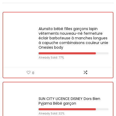
Alunsito bébé filles garçons lapin
vêtements nouveau-né fermeture
éclair barboteuse à manches longues
à capuche combinaisons couleur unie
Onesies body
Already Sold: 77%
0
SUN CITY LICENCE DISNEY Dors Bien
Pyjama Bébé garçon
Already Sold: 32%