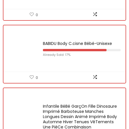
0
BABIDU Body C.cisne Bébé-Unisexe
Already Sold: 17%
0
Infantile BéBé GarçOn Fille Dinosaure
Imprimé Barboteuse Manches
Longues Dessin Animé Imprimé Body
Automne Hiver Tenues VêTements
Une PièCe Combinaison