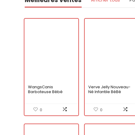
WangsCanis
Verve Jelly Nouveau-
Barboteuse Bébé
Né Infantile BéBé
Garçon Fille 2 Pièces de
GarçOns Filles Ours
Noël Combinaison à
Oreille Capuche
Manches Longues
Combinaison Polaire
0
0
Imprimé Lettres et Père
Fermeture éClair
Noël + Bonnet à
Barboteuse Footie
Carreaux
Chaud Body
Combinaison De Neige
Hiver SurvêTement