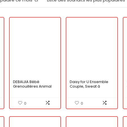
DEBAIJIA Bébé
Daisy for U Ensemble
Grenouillères Animal
Couple, Sweat à
Combinaison 0-36M
Capuche King Queen
Flanelle Enfant
Pull 1 pièce
Barboteuse À Capuche
0
0
Mignon Garçon Fille
Pyjama