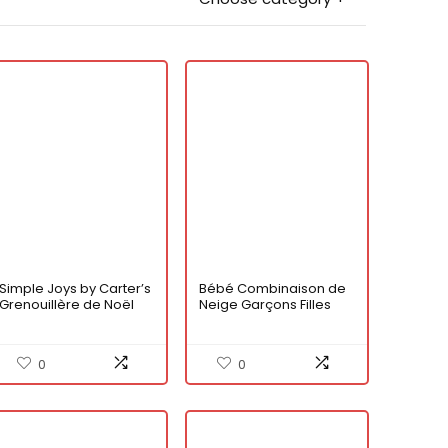
Simple Joys by Carter’s
Bébé Combinaison de
Grenouillère de Noël
Neige Garçons Filles
avec Pieds en Molleton
Barboteuse à Capuche
Mixte Enfante, Lot de 2
Tenues d’hiver
Manches Longues Ours
0
0
Bleu 12-18 Mois