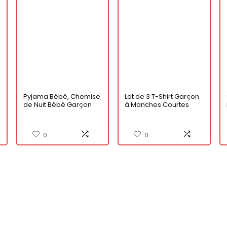
Pyjama Bébé, Chemise
Lot de 3 T-Shirt Garçon
de Nuit Bébé Garçon
à Manches Courtes
Fille, Lot de 3 Vêtements
Coton Enfants Bébé Été
de Nuit +3 Bonnets
Cartoon Tee 1-7 Ans
bébé, Manche Longue,
0
0
Coton