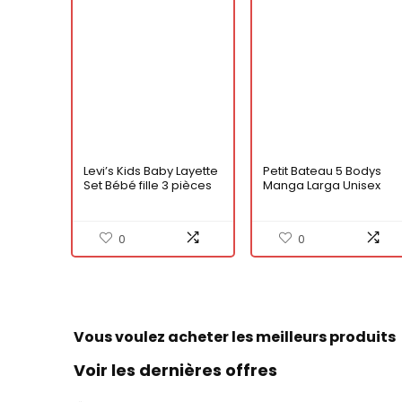
Levi’s Kids Baby Layette
Petit Bateau 5 Bodys
Set Bébé fille 3 pièces
Manga Larga Unisex
bebé A05KE (Lot de 5)
Mixte Enfant
0
0
Vous voulez acheter les meilleurs produits
Voir les dernières offres