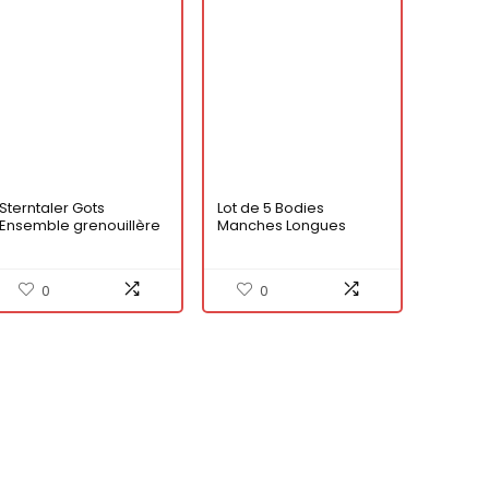
Sterntaler Gots
Lot de 5 Bodies
Ensemble grenouillère
Manches Longues
Jersey Emmi, Bleu Clair,
Hiboux Bébé en Coton
2 Mois Bébé garçon
0
0