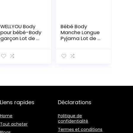
WELLYOU Body
Bébé Body
pour bébé-Body
Manche Longue
garçon Lot de 2
Pyjama Lot de 6,
Corps de bébé
Garcon
Manches
Combinaisons
Longues
Vetement
Rayures. Taille
Coton Bodys
50-134
Bébé Cadeau
0-3 mois
Liens rapides
Déclarations
Home
Politique de
confidentialité
Tout acheter
Termes et conditions
Blogs