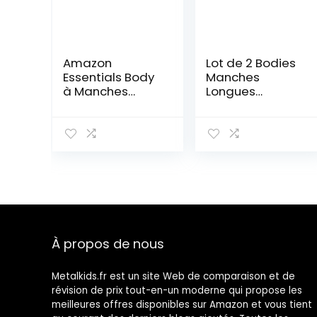
Amazon
Lot de 2 Bodies
Essentials Body
Manches
à Manches
Longues
Longues, Lot de
Milleraies Bébé
6
en Coton
À propos de nous
Metalkids.fr est un site Web de comparaison et de
révision de prix tout-en-un moderne qui propose les
meilleures offres disponibles sur Amazon et vous tient