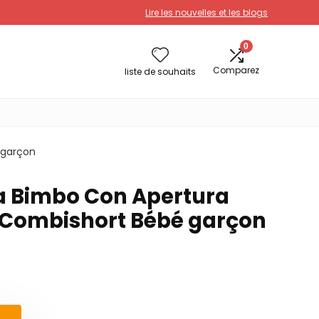
Lire les nouvelles et les blogs
0
Comparez
liste de souhaits
 garçon
a Bimbo Con Apertura
Combishort Bébé garçon