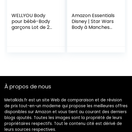
WELLYOU Body
Amazon Essentials
pour bébé-Body
Disney | Star Wars
garçons Lot de 2
Body à Manches
Manches Courtes
Longues Mixte
à Rayures
Bébé Enfants en
Finement côtelés.
Bas âge, Lot de 5
Taille 50-134
À propos de nous
Metalkids.fr est un site Web de comparaison et de révision
de prix tout-en-un moderne qui propose les meilleures offres
disponibles sur Amazon et vous tient au courant des derniers
blogs ajoutés. Toutes les images sont la propriété de leurs
propriétaires respectifs. Tout le contenu cité est dérivé de
leurs sources respectives.