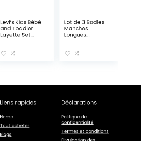
Levi’s Kids Bébé
Lot de 3 Bodies
and Toddler
Manches
Layette Set
Longues
Bébé garçon
Champignon
Bébé en Coton
Liens rapides
Déclarations
Home
Politique de
confidentialité
Tout acheter
Termes et conditions
Blogs
Divulgation des