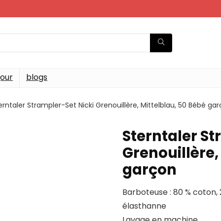
jour
blogs
erntaler Strampler-Set Nicki Grenouillère, Mittelblau, 50 Bébé ga
Sterntaler St
Grenouillère,
garçon
Barboteuse : 80 % coton, 
élasthanne
Lavage en machine