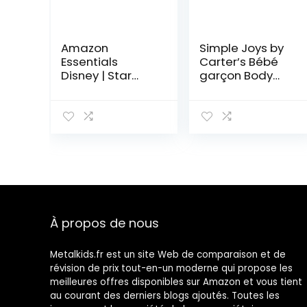
Amazon
Simple Joys by
Essentials
Carter’s Bébé
Disney | Star
garçon Body
Wars Body à
Manches
Manches
Courtes En
Longues Mixte
Coton, Lot de 6
Bébé Enfants en
Bas âge, Lot de
5
À propos de nous
Metalkids.fr est un site Web de comparaison et de
révision de prix tout-en-un moderne qui propose les
meilleures offres disponibles sur Amazon et vous tient
au courant des derniers blogs ajoutés. Toutes les