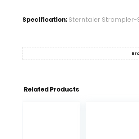
Specification:
Sterntaler Strampler-S
Br
Related Products