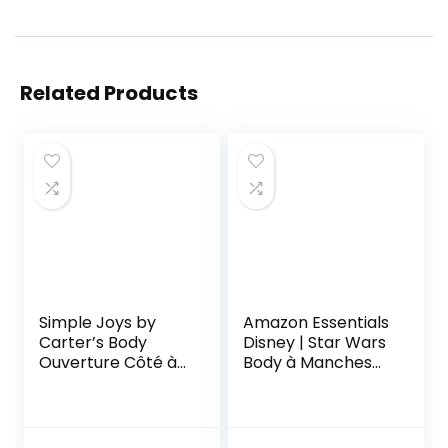
Related Products
Simple Joys by
Amazon Essentials
Carter’s Body
Disney | Star Wars
Ouverture Côté à
Body à Manches
Boutons Pression
Longues Mixte
Mixte Bébé, Lot de
Bébé Enfants en
4
Bas âge, Lot de 5