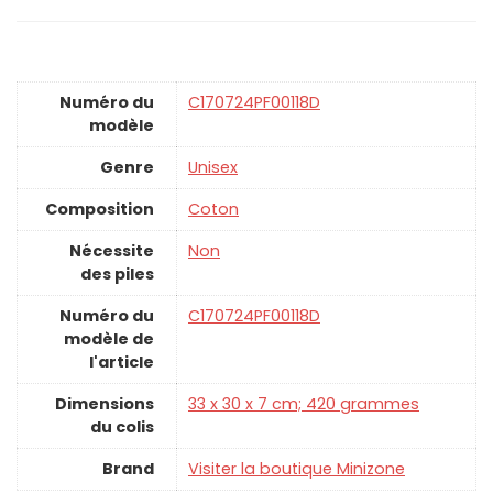
Numéro du
‎C170724PF00118D
modèle
Genre
‎Unisex
Composition
‎Coton
Nécessite
‎Non
des piles
Numéro du
‎C170724PF00118D
modèle de
l'article
Dimensions
‎33 x 30 x 7 cm; 420 grammes
du colis
Brand
Visiter la boutique Minizone