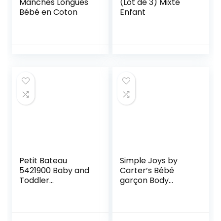
Manches Longues
(Lot de 3) Mixte
Bébé en Coton
Enfant
Petit Bateau
Simple Joys by
5421900 Baby and
Carter’s Bébé
Toddler
garçon Body
Underwear Set
Manches Courtes
Mixte bébé
En Coton, Lot de 6