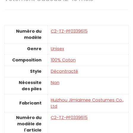
Numéro du
‎C2-TZ-PF0339615
modèle
Genre
‎Unisex
Composition
‎100% Coton
Style
‎Décontracté
Nécessite
‎Non
des piles
‎Huizhou Jimiaimee Costumes Co.,
Fabricant
Ltd
Numéro du
‎C2-TZ-PF0339615
modèle de
l'article