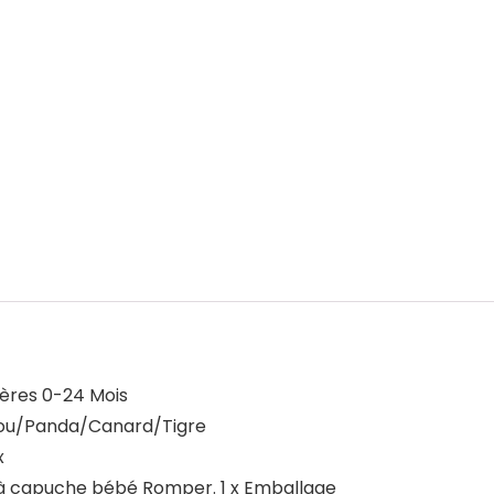
ères 0-24 Mois
bou/Panda/Canard/Tigre
x
s à capuche bébé Romper. 1 x Emballage