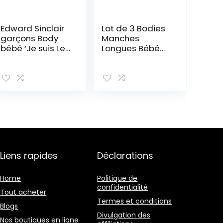
Edward Sinclair
Lot de 3 Bodies
garçons Body
Manches
bébé ‘Je suis Le
Longues Bébé
Petit Frère’
en Coton
Liens rapides
Déclarations
Home
Politique de
confidentialité
Tout acheter
Termes et conditions
Blogs
Divulgation des
Nos boutiques en ligne