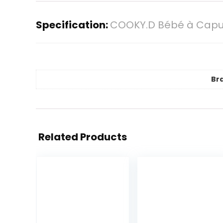
Specification:
COOKY.D Bébé à Capuc
Br
Related Products