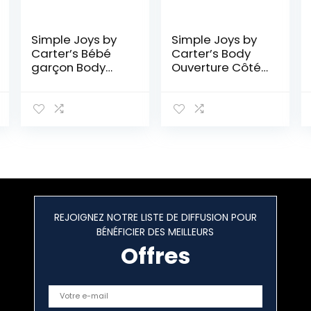
Simple Joys by
Simple Joys by
Carter’s Bébé
Carter’s Body
garçon Body
Ouverture Côté
Manches
à Boutons
Courtes En
Pression Mixte
Coton, Lot de 6
Bébé, Lot de 4
REJOIGNEZ NOTRE LISTE DE DIFFUSION POUR
BÉNÉFICIER DES MEILLEURS
Offres