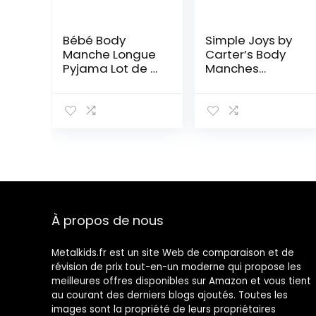
Bébé Body
Simple Joys by
Manche Longue
Carter’s Body
Pyjama Lot de 6,
Manches
Garcon
Longues Lot de 5
Combinaisons
– Mixte Bébé
Vetement
Coton Bodys
Bébé Cadeau
0-3 mois
À propos de nous
Metalkids.fr est un site Web de comparaison et de
révision de prix tout-en-un moderne qui propose les
meilleures offres disponibles sur Amazon et vous tient
au courant des derniers blogs ajoutés. Toutes les
images sont la propriété de leurs propriétaires