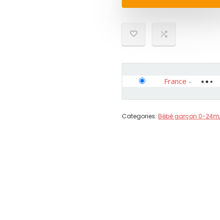
France
-
Categories:
Bébé garçon 0-24m