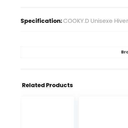
Specification:
COOKY.D Unisexe Hiver
Br
Related Products