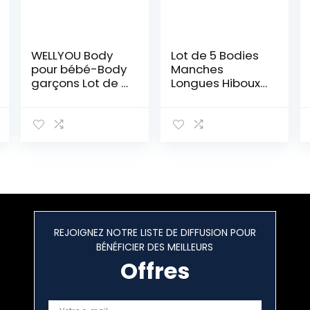
WELLYOU Body
Lot de 5 Bodies
pour bébé-Body
Manches
garçons Lot de 2
Longues Hiboux
Manches
Bébé en Coton
Courtes à
Rayures
Finement
côtelés. Taille
50-134
REJOIGNEZ NOTRE LISTE DE DIFFUSION POUR
BÉNÉFICIER DES MEILLEURS
Offres