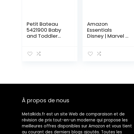
Petit Bateau
Amazon
5421900 Baby
Essentials
and Toddler
Disney | Marvel |
Underwear Set
Star Wars Body
Mixte bébé
à Manches
Longues Bébé
Garçon, Lot de 5
À propos de nous
Metalkids.fr est un site Web de comparaison et de
révision de prix tout-en-un moderne qui propose les
meilleures offres disponibles sur Amazon et vous tient
au courant des derniers blogs ajoutés. Toutes les