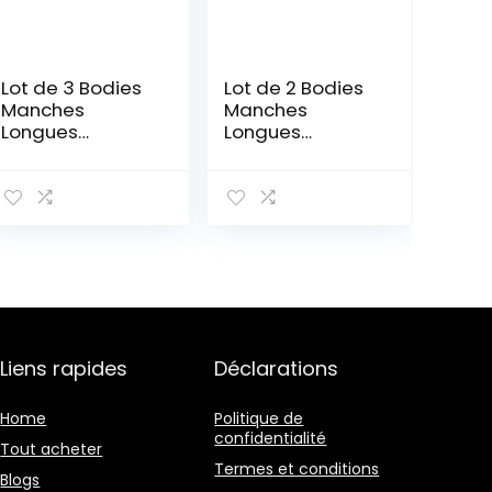
Lot de 3 Bodies
Lot de 2 Bodies
Manches
Manches
Longues
Longues
Champignon
Milleraies Bébé
Bébé en Coton
en Coton
Liens rapides
Déclarations
Home
Politique de
confidentialité
Tout acheter
Termes et conditions
Blogs