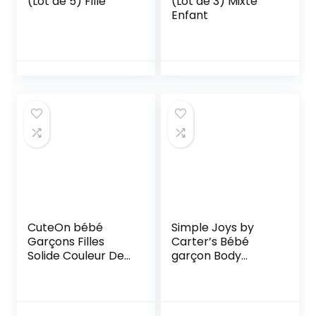
(Lot de 5) Fille
(Lot de 3) Mixte
Enfant
CuteOn bébé
Simple Joys by
Garçons Filles
Carter’s Bébé
Solide Couleur De
garçon Body
base Col roulé
Manches Courtes
Coton Bodysuit
En Coton, Lot de 6
Top – Gris 6 Mois