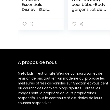
Essentials
pour bébé-Body
Disney | Star
garçons Lot de 2
Wars Body à
Manches
Manches
Courtes à
Longues Mixte
Rayures
Bébé Enfants en
Finement
Bas âge, Lot de
côtelés. Taille
5
50-134
À propos de nous
Metalkids.fr est un site Web de comparaison et de
révision de prix tout-en-un moderne qui propose les
meilleures offres disponibles sur Amazon et vous tient
au courant des derniers blogs ajoutés. Toutes les
images sont la propriété de leurs propriétaires
respectifs. Tout le contenu cité est dérivé de leurs
sources respectives.