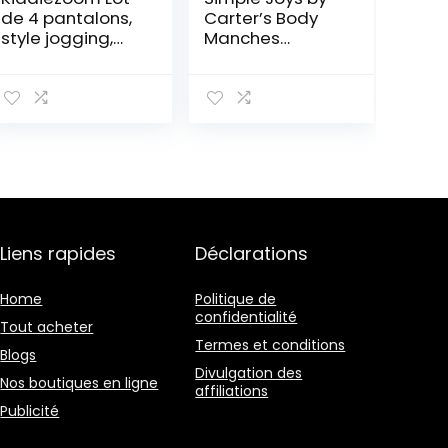
de 4 pantalons,
Carter’s Body
style jogging,
Manches
unisexes, pour
Longues Lot de 5
bébé
– Mixte Bébé
Liens rapides
Déclarations
Home
Politique de
confidentialité
Tout acheter
Termes et conditions
Blogs
Divulgation des
Nos boutiques en ligne
affiliations
Publicité