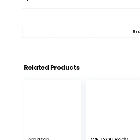
Br
Related Products
Amazon
WELLYOU Body